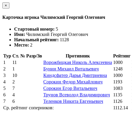
×
Карточка игрока Чилимский Георгий Олегович
Стартовый номер:
5
Имя:
Чилимский Георгий Олегович
Начальный рейтинг:
1128
Место:
2
Тур
Ст. №
Разр/Зв
Противник
Рейтинг
1
11
Ворожбицкая Николь Алексеевна
1000
2
1
Бунин Михаил Витальевич
1248
3
10
Киндсфатер Дарья Дмитриевна
1000
4
2
Сорокин Федор Михайлович
1193
5
7
Сорокин Егор Витальевич
1083
6
4
Трунов Всеволод Владимирович
1135
7
6
Теленков Никита Евгеньевич
1126
Ср. рейтинг соперников:
1112.14