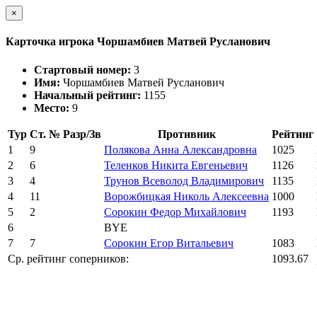
×
Карточка игрока Чоршамбиев Матвей Русланович
Стартовый номер:
3
Имя:
Чоршамбиев Матвей Русланович
Начальный рейтинг:
1155
Место:
9
Тур
Ст. №
Разр/Зв
Противник
Рейтинг
1
9
Полякова Анна Александровна
1025
2
6
Теленков Никита Евгеньевич
1126
3
4
Трунов Всеволод Владимирович
1135
4
11
Ворожбицкая Николь Алексеевна
1000
5
2
Сорокин Федор Михайлович
1193
6
BYE
7
7
Сорокин Егор Витальевич
1083
Ср. рейтинг соперников:
1093.67