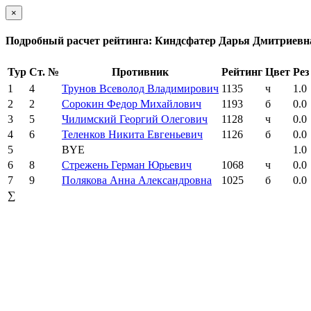
×
Подробный расчет рейтинга: Киндсфатер Дарья Дмитриевн
Тур
Ст. №
Противник
Рейтинг
Цвет
Рез
1
4
Трунов Всеволод Владимирович
1135
ч
1.0
2
2
Сорокин Федор Михайлович
1193
б
0.0
3
5
Чилимский Георгий Олегович
1128
ч
0.0
4
6
Теленков Никита Евгеньевич
1126
б
0.0
5
BYE
1.0
6
8
Стрежень Герман Юрьевич
1068
ч
0.0
7
9
Полякова Анна Александровна
1025
б
0.0
∑