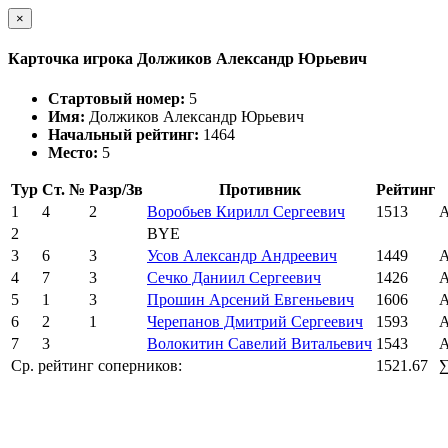
×
Карточка игрока Должиков Александр Юрьевич
Стартовый номер:
5
Имя:
Должиков Александр Юрьевич
Начальный рейтинг:
1464
Место:
5
Тур
Ст. №
Разр/Зв
Противник
Рейтинг
1
4
2
Воробьев Кирилл Сергеевич
1513
А
2
BYE
3
6
3
Усов Александр Андреевич
1449
А
4
7
3
Сечко Даниил Сергеевич
1426
А
5
1
3
Прошин Арсений Евгеньевич
1606
А
6
2
1
Черепанов Дмитрий Сергеевич
1593
А
7
3
Волокитин Савелий Витальевич
1543
А
Ср. рейтинг соперников:
1521.67