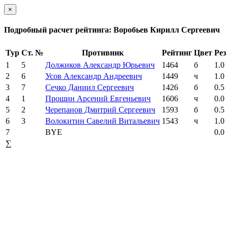
×
Подробный расчет рейтинга: Воробьев Кирилл Сергеевич
Тур
Ст. №
Противник
Рейтинг
Цвет
Рез
1
5
Должиков Александр Юрьевич
1464
б
1.0
2
6
Усов Александр Андреевич
1449
ч
1.0
3
7
Сечко Даниил Сергеевич
1426
б
0.5
4
1
Прошин Арсений Евгеньевич
1606
ч
0.0
5
2
Черепанов Дмитрий Сергеевич
1593
б
0.5
6
3
Волокитин Савелий Витальевич
1543
ч
1.0
7
BYE
0.0
∑