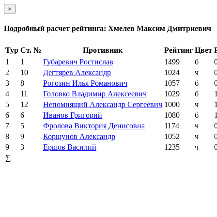
×
Подробный расчет рейтинга: Хмелев Максим Дмитриевич
Тур
Ст. №
Противник
Рейтинг
Цвет
1
1
Губаревич Ростислав
1499
б
2
10
Дегтярев Александр
1024
ч
3
8
Рогозин Илья Романович
1057
б
4
11
Головко Владимир Алексеевич
1029
б
5
12
Непомнящий Александр Сергеевич
1000
ч
6
6
Иванов Григорий
1080
б
7
5
Фролова Виктория Денисовна
1174
ч
8
9
Коршунов Александр
1052
ч
9
3
Ершов Василий
1235
ч
∑