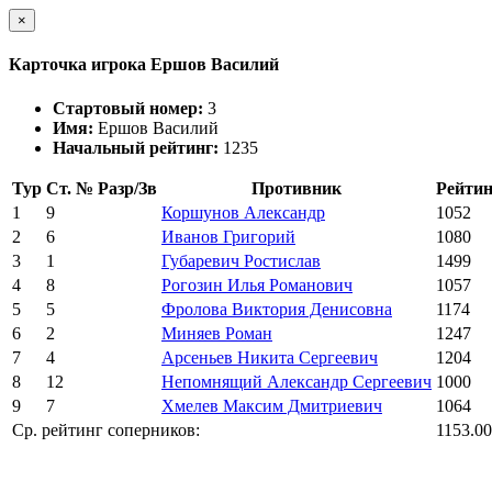
×
Карточка игрока Ершов Василий
Стартовый номер:
3
Имя:
Ершов Василий
Начальный рейтинг:
1235
Тур
Ст. №
Разр/Зв
Противник
Рейтин
1
9
Коршунов Александр
1052
2
6
Иванов Григорий
1080
3
1
Губаревич Ростислав
1499
4
8
Рогозин Илья Романович
1057
5
5
Фролова Виктория Денисовна
1174
6
2
Миняев Роман
1247
7
4
Арсеньев Никита Сергеевич
1204
8
12
Непомнящий Александр Сергеевич
1000
9
7
Хмелев Максим Дмитриевич
1064
Ср. рейтинг соперников:
1153.00