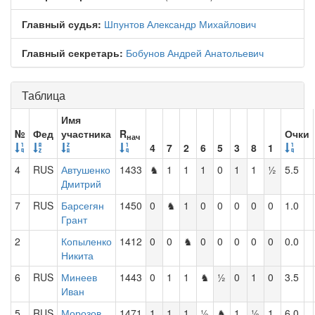
Главный судья:
Шпунтов Александр Михайлович
Главный секретарь:
Бобунов Андрей Анатольевич
Таблица
Имя
№
Фед
участника
R
Очки
нач
4
7
2
6
5
3
8
1
4
RUS
Автушенко
1433
♞
1
1
1
0
1
1
½
5.5
Дмитрий
7
RUS
Барсегян
1450
0
♞
1
0
0
0
0
0
1.0
Грант
2
Копыленко
1412
0
0
♞
0
0
0
0
0
0.0
Никита
6
RUS
Минеев
1443
0
1
1
♞
½
0
1
0
3.5
Иван
5
RUS
Морозов
1471
1
1
1
½
♞
1
½
1
6.0