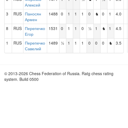
Алексей
3
RUS
Паносян
1488
0
1
1
1
0
♞
0
1
4.0
Армен
8
RUS
Перепечко
1531
0
1
1
0
½
1
♞
1
4.5
Егор
1
RUS
Перепечко
1489
½
1
1
1
0
0
0
♞
3.5
Савелий
© 2013-2026 Chess Federation of Russia. Ratg chess rating
system. Build 0500