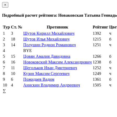
×
Подробный расчет рейтинга: Новаковская Татьяна Геннадь
Тур
Ст. №
Противник
Рейтинг
Цве
1
3
Шутов Кирилл Михайлович
1392
ч
2
18
Шутов Илья Михайлович
1215
б
3
14
Полушин Родион Романович
1251
ч
4
BYE
5
15
Цовян Амалия Давидовна
1266
б
6
16
Новоковский Максим Александрович
1238
б
7
11
Щегольков Иван Дмитриевич
1252
ч
8
10
Кузин Максим Сергеевич
1249
ч
9
6
Пожидаев Вадим
1361
б
10
4
Анискин Владимир Андреевич
1505
ч
∑