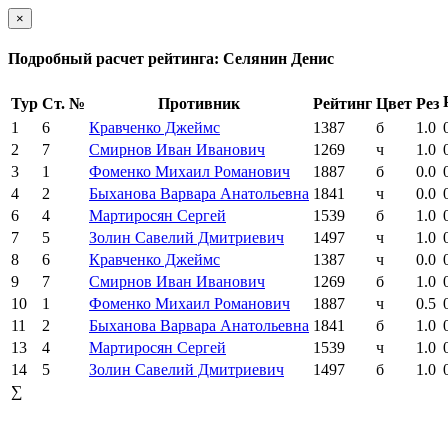
×
Подробный расчет рейтинга: Селянин Денис
Тур
Ст. №
Противник
Рейтинг
Цвет
Рез
1
6
Кравченко Джеймс
1387
б
1.0
2
7
Смирнов Иван Иванович
1269
ч
1.0
3
1
Фоменко Михаил Романович
1887
б
0.0
4
2
Быханова Варвара Анатольевна
1841
ч
0.0
6
4
Мартиросян Сергей
1539
б
1.0
7
5
Золин Савелий Дмитриевич
1497
ч
1.0
8
6
Кравченко Джеймс
1387
ч
0.0
9
7
Смирнов Иван Иванович
1269
б
1.0
10
1
Фоменко Михаил Романович
1887
ч
0.5
11
2
Быханова Варвара Анатольевна
1841
б
1.0
13
4
Мартиросян Сергей
1539
ч
1.0
14
5
Золин Савелий Дмитриевич
1497
б
1.0
∑