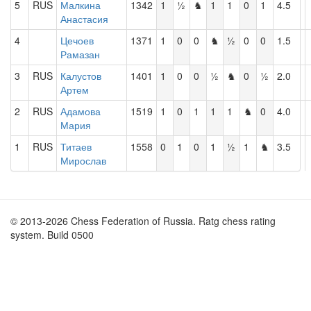
5
RUS
Малкина
1342
1
½
♞
1
1
0
1
4.5
Анастасия
4
Цечоев
1371
1
0
0
♞
½
0
0
1.5
Рамазан
3
RUS
Калустов
1401
1
0
0
½
♞
0
½
2.0
Артем
2
RUS
Адамова
1519
1
0
1
1
1
♞
0
4.0
Мария
1
RUS
Титаев
1558
0
1
0
1
½
1
♞
3.5
Мирослав
© 2013-2026 Chess Federation of Russia. Ratg chess rating
system. Build 0500