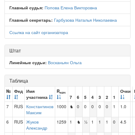
Главный судья:
Попова Елена Викторовна
Главный секретарь:
Гарбузова Наталья Николаевна
Ссылка на сайт организатора
Штат
Линейные судьи:
Восканьян Ольга
Таблица
№
Фед
Имя
R
Очки
нач
участника
7
6
5
4
3
2
1
7
RUS
Константинов
1000
♞
0
0
0
0
0
1
1.0
Максим
6
RUS
Жуков
1259
1
♞
½
1
1
1
0
4.5
Александр