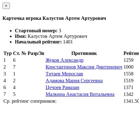
×
Карточка игрока Калустов Артем Артурович
Стартовый номер:
3
Имя:
Калустов Артем Артурович
Начальный рейтинг:
1401
Тур
Ст. №
Разр/Зв
Противник
Рейти
1
6
Жуков Александр
1259
2
7
Константинов Максим Дмитриевич
1000
3
1
Титаев Мирослав
1558
4
2
Адамова Мария Сергеевна
1519
6
4
Цечоев Рамазан
1371
7
5
Малкина Анастасия Витальевна
1342
Ср. рейтинг соперников:
1341.5