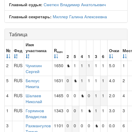
Главный судья:
Сметюх Владимир Анатольевич
Главный секретарь:
Миллер Галина Алексеевна
Таблица
Имя
№
Фед
участника
R
Очки
Мес
нач
2
5
4
1
3
6
2
RUS
Чунихин
1650
♞
1
1
1
1
1
5.0
1
Сергей
5
RUS
Белоус
1631
0
♞
1
1
1
1
4.0
2
Никита
4
RUS
Шалаев
1465
0
0
♞
0
1
1
2.0
4
Николай
1
RUS
Горяинов
1343
0
0
1
♞
1
1
3.0
3
Владислав
3
Рахмангулов
1101
0
0
0
0
♞
0
0.0
6
Тимур