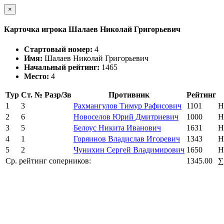
×
Карточка игрока Шалаев Николай Григорьевич
Стартовый номер:
4
Имя:
Шалаев Николай Григорьевич
Начальный рейтинг:
1465
Место:
4
Тур
Ст. №
Разр/Зв
Противник
Рейтинг
1
3
Рахмангулов Тимур Рафисович
1101
Н
2
6
Новоселов Юрий Дмитриевич
1000
Н
3
5
Белоус Никита Иванович
1631
Н
4
1
Горяинов Владислав Игоревич
1343
Н
5
2
Чунихин Сергей Владимирович
1650
Н
Ср. рейтинг соперников:
1345.00
∑