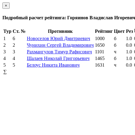
×
Подробный расчет рейтинга: Горяинов Владислав Игореви
Тур
Ст. №
Противник
Рейтинг
Цвет
Рез
1
6
Новоселов Юрий Дмитриевич
1000
б
1.0
2
2
Чунихин Сергей Владимирович
1650
б
0.0
3
3
Рахмангулов Тимур Рафисович
1101
ч
1.0
4
4
Шалаев Николай Григорьевич
1465
б
1.0
5
5
Белоус Никита Иванович
1631
ч
0.0
∑