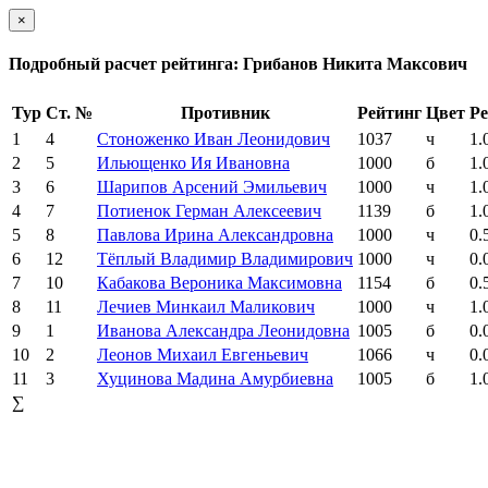
×
Подробный расчет рейтинга: Грибанов Никита Максович
Тур
Ст. №
Противник
Рейтинг
Цвет
Ре
1
4
Стоноженко Иван Леонидович
1037
ч
1.
2
5
Ильющенко Ия Ивановна
1000
б
1.
3
6
Шарипов Арсений Эмильевич
1000
ч
1.
4
7
Потиенок Герман Алексеевич
1139
б
1.
5
8
Павлова Ирина Александровна
1000
ч
0.
6
12
Тёплый Владимир Владимирович
1000
ч
0.
7
10
Кабакова Вероника Максимовна
1154
б
0.
8
11
Лечиев Минкаил Маликович
1000
ч
1.
9
1
Иванова Александра Леонидовна
1005
б
0.
10
2
Леонов Михаил Евгеньевич
1066
ч
0.
11
3
Хуцинова Мадина Амурбиевна
1005
б
1.
∑