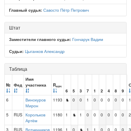
Главный судья:
Савосто Пётр Петрович
Штат
Заместители главного судьи:
Гончарук Вадим
Судьи:
Цыганков Александр
Таблица
Имя
№
Фед
участника
R
нач
6
5
3
7
1
2
4
8
9
6
Винокуров
1193
♞
0
0
1
0
0
0
0
0
1
Мирон
5
RUS
Корольков
1180
1
♞
1
0
0
0
0
0
0
2
Артём
3
RUS
Вотчинников
1196
1
0
♞
1
1
0
0
0
0
3