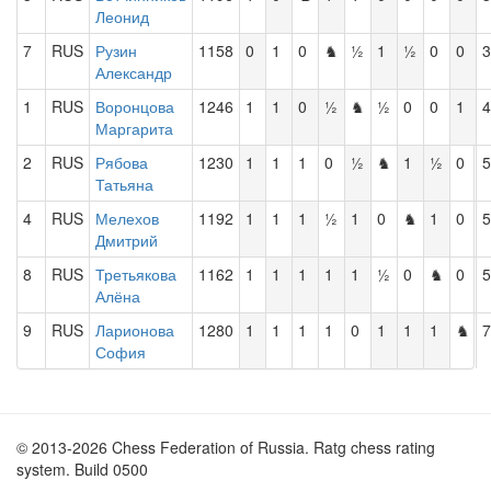
Леонид
7
RUS
Рузин
1158
0
1
0
♞
½
1
½
0
0
3
Александр
1
RUS
Воронцова
1246
1
1
0
½
♞
½
0
0
1
4
Маргарита
2
RUS
Рябова
1230
1
1
1
0
½
♞
1
½
0
5
Татьяна
4
RUS
Мелехов
1192
1
1
1
½
1
0
♞
1
0
5
Дмитрий
8
RUS
Третьякова
1162
1
1
1
1
1
½
0
♞
0
5
Алёна
9
RUS
Ларионова
1280
1
1
1
1
0
1
1
1
♞
7
София
© 2013-2026 Chess Federation of Russia. Ratg chess rating
system. Build 0500