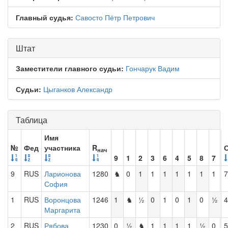
Главный судья:
Савосто Пётр Петрович
Штат
Заместители главного судьи:
Гончарук Вадим
Судьи:
Цыганков Александр
Таблица
Имя
№
Фед
участника
R
нач
9
1
2
3
6
4
5
8
7
9
RUS
Ларионова
1280
♞
0
1
1
1
1
1
1
1
7
София
1
RUS
Воронцова
1246
1
♞
½
0
1
0
1
0
½
4
Маргарита
2
RUS
Рябова
1230
0
½
♞
1
1
1
1
½
0
5