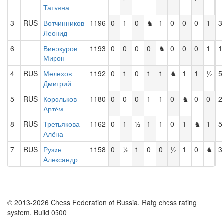
Татьяна
3
RUS
Вотчинников
1196
0
1
0
♞
1
0
0
0
1
3
Леонид
6
Винокуров
1193
0
0
0
0
♞
0
0
0
1
1
Мирон
4
RUS
Мелехов
1192
0
1
0
1
1
♞
1
1
½
5
Дмитрий
5
RUS
Корольков
1180
0
0
0
1
1
0
♞
0
0
2
Артём
8
RUS
Третьякова
1162
0
1
½
1
1
0
1
♞
1
5
Алёна
7
RUS
Рузин
1158
0
½
1
0
0
½
1
0
♞
3
Александр
© 2013-2026 Chess Federation of Russia. Ratg chess rating
system. Build 0500