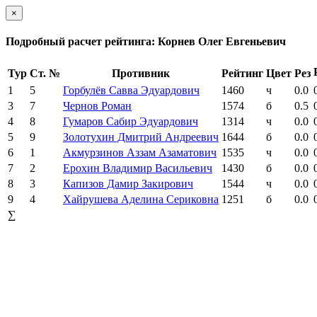
×
Подробный расчет рейтинга: Корнев Олег Евгеньевич
Тур
Ст. №
Противник
Рейтинг
Цвет
Рез
1
5
Горбулёв Савва Эдуардович
1460
ч
0.0
3
7
Чернов Роман
1574
б
0.5
4
8
Гумаров Сабир Эдуардович
1314
ч
0.0
5
9
Золотухин Дмитрий Андреевич
1644
б
0.0
6
1
Акмурзинов Аззам Азаматович
1535
ч
0.0
7
2
Ерохин Владимир Васильевич
1430
б
0.0
8
3
Капизов Дамир Закирович
1544
ч
0.0
9
4
Хайрушева Аделина Сериковна
1251
б
0.0
∑