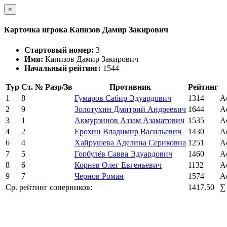
×
Карточка игрока Капизов Дамир Закирович
Стартовый номер:
3
Имя:
Капизов Дамир Закирович
Начальный рейтинг:
1544
Тур
Ст. №
Разр/Зв
Противник
Рейтинг
1
8
Гумаров Сабир Эдуардович
1314
А
2
9
Золотухин Дмитрий Андреевич
1644
А
3
1
Акмурзинов Аззам Азаматович
1535
А
4
2
Ерохин Владимир Васильевич
1430
А
6
4
Хайрушева Аделина Сериковна
1251
А
7
5
Горбулёв Савва Эдуардович
1460
А
8
6
Корнев Олег Евгеньевич
1132
А
9
7
Чернов Роман
1574
А
Ср. рейтинг соперников:
1417.50
∑