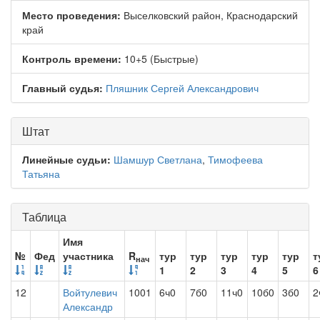
Место проведения:
Выселковский район, Краснодарский
край
Контроль времени:
10+5 (Быстрые)
Главный судья:
Пляшник Сергей Александрович
Штат
Линейные судьи:
Шамшур Светлана
,
Тимофеева
Татьяна
Таблица
Имя
№
Фед
участника
R
тур
тур
тур
тур
тур
т
нач
1
2
3
4
5
6
12
Войтулевич
1001
6ч0
7б0
11ч0
10б0
3б0
2
Александр