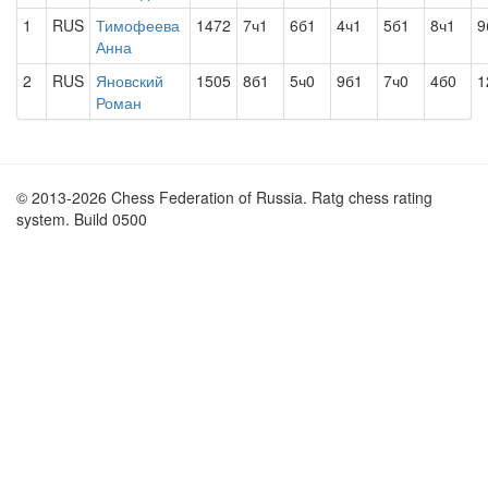
1
RUS
Тимофеева
1472
7ч1
6б1
4ч1
5б1
8ч1
9
Анна
2
RUS
Яновский
1505
8б1
5ч0
9б1
7ч0
4б0
1
Роман
© 2013-2026 Chess Federation of Russia. Ratg chess rating
system. Build 0500