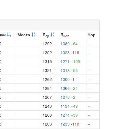
чки
Место
R
R
Нор
ср
нов
0
1292
1380
+64
--
0
1202
1023
-116
--
0
1315
1271
+105
--
0
1321
1313
+55
--
0
1262
1000
-1
--
5
1284
1366
+24
--
5
1267
1270
+2
--
0
1243
1134
+49
--
0
1266
1274
+39
--
5
1203
1233
-110
--