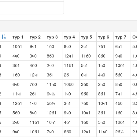
ч
тур 1
тур 2
тур 3
тур 4
тур 5
тур 6
тур 7
О
ч
6
10б1
9ч1
1б0
8ч0
2ч1
7б1
6ч1
5.
9
4ч0
3ч0
8б0
12ч1
11б0
6б0
9ч0
1.
6
3б1
4б0
2ч0
11б1
5ч1
1ч0
10б1
4.
8
1б0
12ч1
3б1
2б1
6ч1
4ч0
5б0
4.
1
6ч0
7б0
11ч0
10б0
3б0
2ч0
8ч0
0.
2
11ч1
2б1
6ч½
1ч0
9б0
8б1
7ч1
4.
8
12б1
1ч0
5б½
3ч1
7б0
10ч1
4б0
3.
5
5б0
8ч0
12б1
9ч0
10ч1
3б1
1б0
3.
5
2ч0
11б1
10ч1
4б1
1б0
5ч0
12б1
4.
3
9ч0
10б1
7ч0
6б0
12ч1
11ч0
2б½
2.