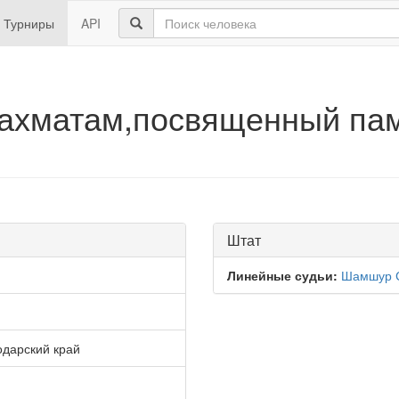
Турниры
API
ахматам,посвященный пам
Штат
Линейные судьи:
Шамшур 
одарский край