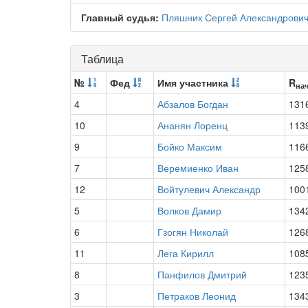
Главный судья:
Пляшник Сергей Александрови
Таблица
№
Фед
Имя участника
R
на
4
Абзалов Богдан
131
10
Ананян Лоренц
113
9
Бойко Максим
116
7
Веремиенко Иван
125
12
Войтулевич Александр
100
5
Волков Дамир
134
6
Гзогян Николай
126
11
Лега Кирилл
108
8
Панфилов Дмитрий
123
3
Петраков Леонид
134