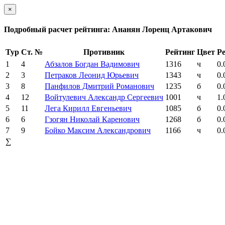
×
Подробный расчет рейтинга: Ананян Лоренц Артакович
Тур
Ст. №
Противник
Рейтинг
Цвет
Ре
1
4
Абзалов Богдан Вадимович
1316
ч
0.
2
3
Петраков Леонид Юрьевич
1343
ч
0.
3
8
Панфилов Дмитрий Романович
1235
б
0.
4
12
Войтулевич Александр Сергеевич
1001
ч
1.
5
11
Лега Кирилл Евгеньевич
1085
б
0.
6
6
Гзогян Николай Каренович
1268
б
0.
7
9
Бойко Максим Александрович
1166
ч
0.
∑