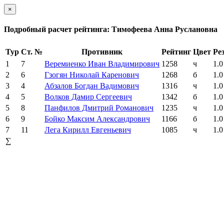
×
Подробный расчет рейтинга: Тимофеева Анна Руслановна
Тур
Ст. №
Противник
Рейтинг
Цвет
Ре
1
7
Веремиенко Иван Владимирович
1258
ч
1.0
2
6
Гзогян Николай Каренович
1268
б
1.0
3
4
Абзалов Богдан Вадимович
1316
ч
1.0
4
5
Волков Дамир Сергеевич
1342
б
1.0
5
8
Панфилов Дмитрий Романович
1235
ч
1.0
6
9
Бойко Максим Александрович
1166
б
1.0
7
11
Лега Кирилл Евгеньевич
1085
ч
1.0
∑