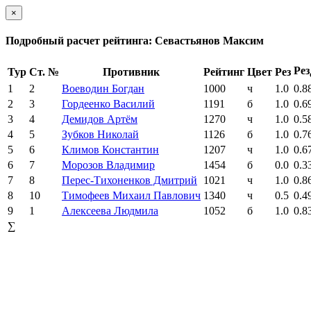
×
Подробный расчет рейтинга: Севастьянов Максим
Рез
Тур
Ст. №
Противник
Рейтинг
Цвет
Рез
1
2
Воеводин Богдан
1000
ч
1.0
0.8
2
3
Гордеенко Василий
1191
б
1.0
0.6
3
4
Демидов Артём
1270
ч
1.0
0.5
4
5
Зубков Николай
1126
б
1.0
0.7
5
6
Климов Константин
1207
ч
1.0
0.6
6
7
Морозов Владимир
1454
б
0.0
0.3
7
8
Перес-Тихоненков Дмитрий
1021
ч
1.0
0.8
8
10
Тимофеев Михаил Павлович
1340
ч
0.5
0.4
9
1
Алексеева Людмила
1052
б
1.0
0.8
∑