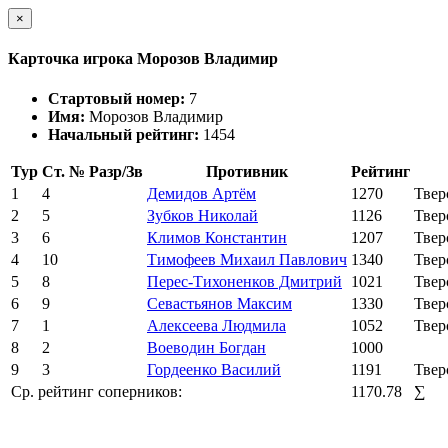
×
Карточка игрока Морозов Владимир
Стартовый номер:
7
Имя:
Морозов Владимир
Начальный рейтинг:
1454
Тур
Ст. №
Разр/Зв
Противник
Рейтинг
1
4
Демидов Артём
1270
Твер
2
5
Зубков Николай
1126
Твер
3
6
Климов Константин
1207
Твер
4
10
Тимофеев Михаил Павлович
1340
Твер
5
8
Перес-Тихоненков Дмитрий
1021
Твер
6
9
Севастьянов Максим
1330
Твер
7
1
Алексеева Людмила
1052
Твер
8
2
Воеводин Богдан
1000
9
3
Гордеенко Василий
1191
Твер
Ср. рейтинг соперников:
1170.78
∑