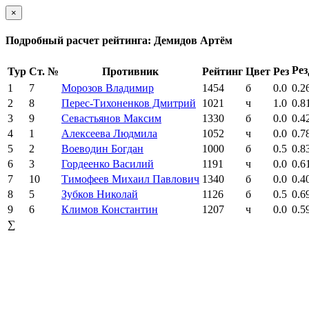
×
Подробный расчет рейтинга: Демидов Артём
Рез
Тур
Ст. №
Противник
Рейтинг
Цвет
Рез
1
7
Морозов Владимир
1454
б
0.0
0.2
2
8
Перес-Тихоненков Дмитрий
1021
ч
1.0
0.8
3
9
Севастьянов Максим
1330
б
0.0
0.4
4
1
Алексеева Людмила
1052
ч
0.0
0.7
5
2
Воеводин Богдан
1000
б
0.5
0.8
6
3
Гордеенко Василий
1191
ч
0.0
0.6
7
10
Тимофеев Михаил Павлович
1340
б
0.0
0.4
8
5
Зубков Николай
1126
б
0.5
0.6
9
6
Климов Константин
1207
ч
0.0
0.5
∑