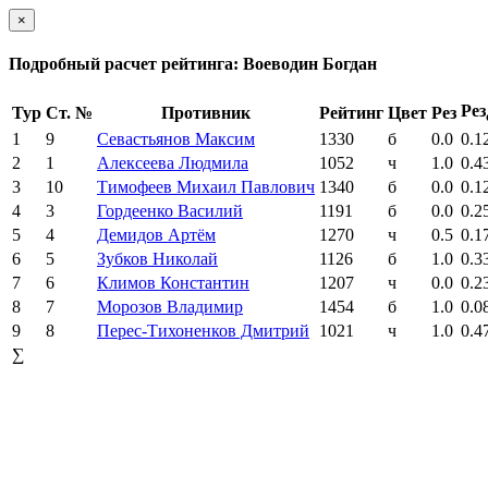
×
Подробный расчет рейтинга: Воеводин Богдан
Рез
Тур
Ст. №
Противник
Рейтинг
Цвет
Рез
1
9
Севастьянов Максим
1330
б
0.0
0.1
2
1
Алексеева Людмила
1052
ч
1.0
0.4
3
10
Тимофеев Михаил Павлович
1340
б
0.0
0.1
4
3
Гордеенко Василий
1191
б
0.0
0.2
5
4
Демидов Артём
1270
ч
0.5
0.1
6
5
Зубков Николай
1126
б
1.0
0.3
7
6
Климов Константин
1207
ч
0.0
0.2
8
7
Морозов Владимир
1454
б
1.0
0.0
9
8
Перес-Тихоненков Дмитрий
1021
ч
1.0
0.4
∑