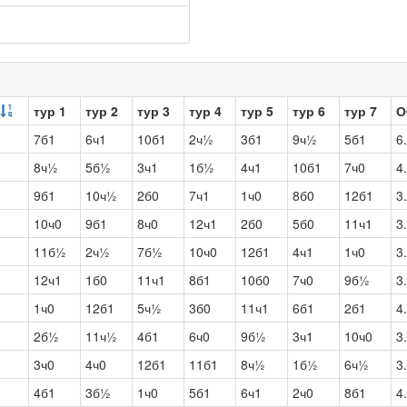
тур 1
тур 2
тур 3
тур 4
тур 5
тур 6
тур 7
О
7б1
6ч1
10б1
2ч½
3б1
9ч½
5б1
6
8ч½
5б½
3ч1
1б½
4ч1
10б1
7ч0
4
9б1
10ч½
2б0
7ч1
1ч0
8б0
12б1
3
10ч0
9б1
8ч0
12ч1
2б0
5б0
11ч1
3
11б½
2ч½
7б½
10ч0
12б1
4ч1
1ч0
3
12ч1
1б0
11ч1
8б1
10б0
7ч0
9б½
3
1ч0
12б1
5ч½
3б0
11ч1
6б1
2б1
4
2б½
11ч½
4б1
6ч0
9б½
3ч1
10ч0
3
3ч0
4ч0
12б1
11б1
8ч½
1б½
6ч½
3
4б1
3б½
1ч0
5б1
6ч1
2ч0
8б1
4