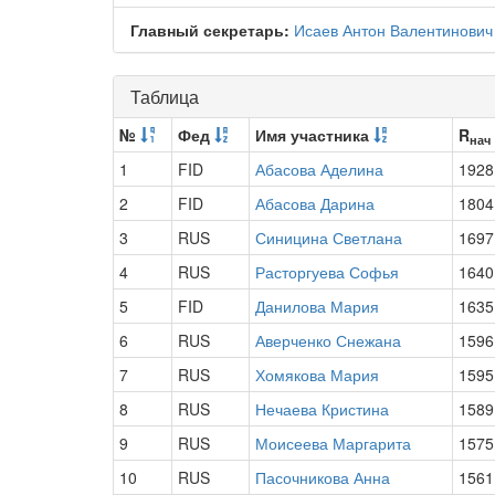
Главный секретарь:
Исаев Антон Валентинович
Таблица
№
Фед
Имя участника
R
нач
1
FID
Абасова Аделина
1928
2
FID
Абасова Дарина
1804
3
RUS
Синицина Светлана
1697
4
RUS
Расторгуева Софья
1640
5
FID
Данилова Мария
1635
6
RUS
Аверченко Снежана
1596
7
RUS
Хомякова Мария
1595
8
RUS
Нечаева Кристина
1589
9
RUS
Моисеева Маргарита
1575
10
RUS
Пасочникова Анна
1561