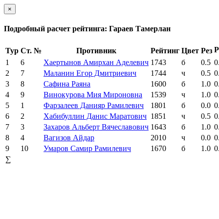
×
Подробный расчет рейтинга: Гараев Тамерлан
Р
Тур
Ст. №
Противник
Рейтинг
Цвет
Рез
1
6
Хаертынов Амирхан Аделевич
1743
б
0.5
0
2
7
Маланин Егор Дмитриевич
1744
ч
0.5
0
3
8
Сафина Раяна
1600
б
1.0
0
4
9
Винокурова Мия Мироновна
1539
ч
1.0
0
5
1
Фарзалеев Данияр Рамилевич
1801
б
0.0
0
6
2
Хабибуллин Данис Маратович
1851
ч
0.5
0
7
3
Захаров Альберт Вячеславович
1643
б
1.0
0
8
4
Вагизов Айдар
2010
ч
0.0
0
9
10
Умаров Самир Рамилевич
1670
б
1.0
0
∑