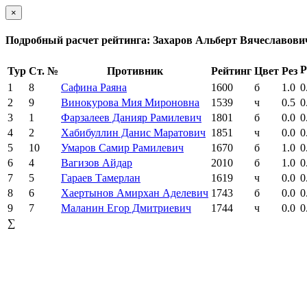
×
Подробный расчет рейтинга: Захаров Альберт Вячеславови
Р
Тур
Ст. №
Противник
Рейтинг
Цвет
Рез
1
8
Сафина Раяна
1600
б
1.0
0
2
9
Винокурова Мия Мироновна
1539
ч
0.5
0
3
1
Фарзалеев Данияр Рамилевич
1801
б
0.0
0
4
2
Хабибуллин Данис Маратович
1851
ч
0.0
0
5
10
Умаров Самир Рамилевич
1670
б
1.0
0
6
4
Вагизов Айдар
2010
б
1.0
0
7
5
Гараев Тамерлан
1619
ч
0.0
0
8
6
Хаертынов Амирхан Аделевич
1743
б
0.0
0
9
7
Маланин Егор Дмитриевич
1744
ч
0.0
0
∑