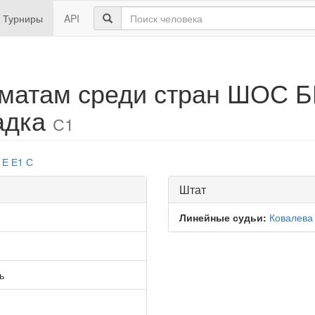
Турниры
API
матам среди стран ШОС Б
адка
С1
Е
Е1
С
Штат
Линейные судьи:
Ковалева
ь