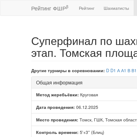
β
Рейтинг ФШР
Рейтинг
Шахматисты
Суперфинал по шах
этап. Томская площ
Другие турниры в соревновании:
D
D1
А
А1
В
В1
Общая информация
Метод жеребьёвки:
Круговая
Дата проведения:
06.12.2025
Место проведения:
Томск, ГШК, Томская област
Контроль времени:
5'+3'' (Блиц)