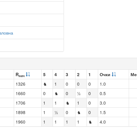
вловна
R
5
4
3
2
1
Очки
Ме
нач
1326
♞
1
0
0
0
1.0
1660
0
♞
0
½
0
0.5
1706
1
1
♞
1
0
3.0
1898
1
½
0
♞
0
1.5
1960
1
1
1
1
♞
4.0