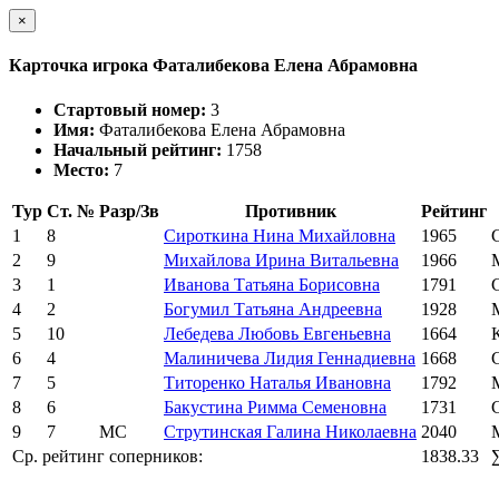
×
Карточка игрока Фаталибекова Елена Абрамовна
Стартовый номер:
3
Имя:
Фаталибекова Елена Абрамовна
Начальный рейтинг:
1758
Место:
7
Тур
Ст. №
Разр/Зв
Противник
Рейтинг
1
8
Сироткина Нина Михайловна
1965
2
9
Михайлова Ирина Витальевна
1966
3
1
Иванова Татьяна Борисовна
1791
4
2
Богумил Татьяна Андреевна
1928
5
10
Лебедева Любовь Евгеньевна
1664
6
4
Малиничева Лидия Геннадиевна
1668
7
5
Титоренко Наталья Ивановна
1792
8
6
Бакустина Римма Семеновна
1731
9
7
МС
Струтинская Галина Николаевна
2040
Ср. рейтинг соперников:
1838.33