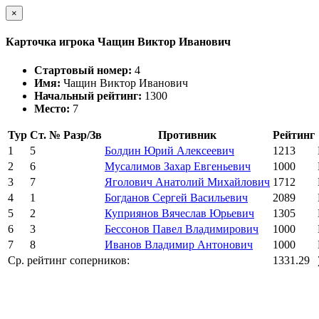
×
Карточка игрока Чащин Виктор Иванович
Стартовый номер:
4
Имя:
Чащин Виктор Иванович
Начальный рейтинг:
1300
Место:
7
Тур
Ст. №
Разр/Зв
Противник
Рейтинг
1
5
Болдин Юрий Алексеевич
1213
2
6
Мусалимов Захар Евгеньевич
1000
3
7
Яголович Анатолий Михайлович
1712
4
1
Богданов Сергей Васильевич
2089
5
2
Куприянов Вячеслав Юрьевич
1305
6
3
Бессонов Павел Владимирович
1000
7
8
Иванов Владимир Антонович
1000
Ср. рейтинг соперников:
1331.29