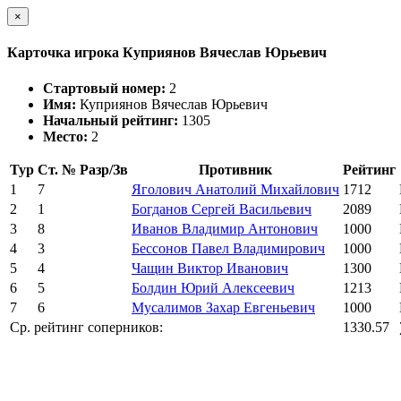
×
Карточка игрока Куприянов Вячеслав Юрьевич
Стартовый номер:
2
Имя:
Куприянов Вячеслав Юрьевич
Начальный рейтинг:
1305
Место:
2
Тур
Ст. №
Разр/Зв
Противник
Рейтинг
1
7
Яголович Анатолий Михайлович
1712
2
1
Богданов Сергей Васильевич
2089
3
8
Иванов Владимир Антонович
1000
4
3
Бессонов Павел Владимирович
1000
5
4
Чащин Виктор Иванович
1300
6
5
Болдин Юрий Алексеевич
1213
7
6
Мусалимов Захар Евгеньевич
1000
Ср. рейтинг соперников:
1330.57