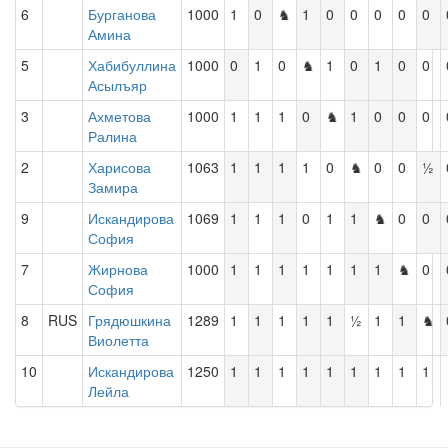
6
Бурганова
1000
1
0
♞
1
0
0
0
0
0
Амина
5
Хабибуллина
1000
0
1
0
♞
1
0
1
0
0
Асылъяр
3
Ахметова
1000
1
1
1
0
♞
1
0
0
0
Ралина
2
Харисова
1063
1
1
1
1
0
♞
0
0
½
Замира
9
Искандирова
1069
1
1
1
0
1
1
♞
0
0
София
7
Жирнова
1000
1
1
1
1
1
1
1
♞
0
София
8
RUS
Грядюшкина
1289
1
1
1
1
1
½
1
1
♞
Виолетта
10
Искандирова
1250
1
1
1
1
1
1
1
1
1
Лейла