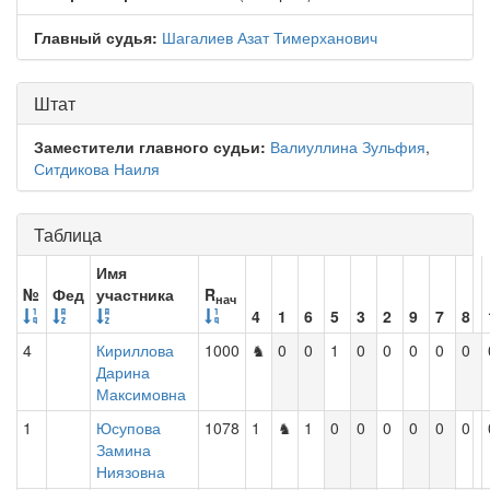
Главный судья:
Шагалиев Азат Тимерханович
Штат
Заместители главного судьи:
Валиуллина Зульфия
,
Ситдикова Наиля
Таблица
Имя
№
Фед
участника
R
нач
4
1
6
5
3
2
9
7
8
4
Кириллова
1000
♞
0
0
1
0
0
0
0
0
Дарина
Максимовна
1
Юсупова
1078
1
♞
1
0
0
0
0
0
0
Замина
Ниязовна