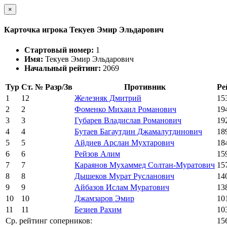
×
Карточка игрока Текуев Эмир Эльдарович
Стартовый номер:
1
Имя:
Текуев Эмир Эльдарович
Начальный рейтинг:
2069
Тур
Ст. №
Разр/Зв
Противник
Ре
1
12
Железняк Дмитрий
15
2
2
Фоменко Михаил Романович
19
3
3
Губарев Владислав Романович
19
4
4
Бутаев Багаутдин Джамалутдинович
18
5
5
Айдиев Арслан Мухтарович
18
6
6
Рейзов Алим
15
7
7
Караянов Мухаммед Солтан-Муратович
15
8
8
Дышеков Мурат Русланович
14
9
9
Айбазов Ислам Муратович
13
10
10
Джамзаров Эмир
10
11
11
Безиев Рахим
10
Ср. рейтинг соперников:
15