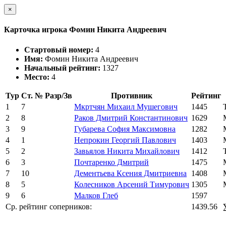
×
Карточка игрока Фомин Никита Андреевич
Стартовый номер:
4
Имя:
Фомин Никита Андреевич
Начальный рейтинг:
1327
Место:
4
Тур
Ст. №
Разр/Зв
Противник
Рейтинг
1
7
Мкртчян Михаил Мушегович
1445
2
8
Раков Дмитрий Константинович
1629
3
9
Губарева София Максимовна
1282
4
1
Непрокин Георгий Павлович
1403
5
2
Завьялов Никита Михайлович
1412
6
3
Почтаренко Дмитрий
1475
7
10
Дементьева Ксения Дмитриевна
1408
8
5
Колесников Арсений Тимурович
1305
9
6
Малков Глеб
1597
Ср. рейтинг соперников:
1439.56