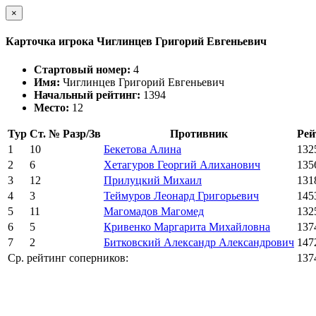
×
Карточка игрока Чиглинцев Григорий Евгеньевич
Стартовый номер:
4
Имя:
Чиглинцев Григорий Евгеньевич
Начальный рейтинг:
1394
Место:
12
Тур
Ст. №
Разр/Зв
Противник
Рей
1
10
Бекетова Алина
132
2
6
Хетагуров Георгий Алиханович
135
3
12
Прилуцкий Михаил
131
4
3
Теймуров Леонард Григорьевич
145
5
11
Магомадов Магомед
132
6
5
Кривенко Маргарита Михайловна
137
7
2
Битковский Александр Александрович
147
Ср. рейтинг соперников:
137