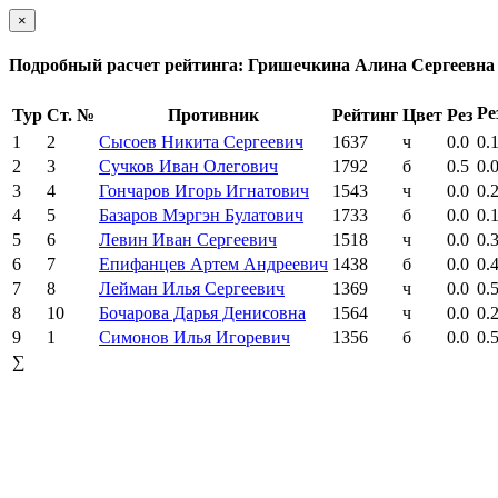
×
Подробный расчет рейтинга: Гришечкина Алина Сергеевна
Ре
Тур
Ст. №
Противник
Рейтинг
Цвет
Рез
1
2
Сысоев Никита Сергеевич
1637
ч
0.0
0.
2
3
Сучков Иван Олегович
1792
б
0.5
0.
3
4
Гончаров Игорь Игнатович
1543
ч
0.0
0.
4
5
Базаров Мэргэн Булатович
1733
б
0.0
0.
5
6
Левин Иван Сергеевич
1518
ч
0.0
0.
6
7
Епифанцев Артем Андреевич
1438
б
0.0
0.
7
8
Лейман Илья Сергеевич
1369
ч
0.0
0.
8
10
Бочарова Дарья Денисовна
1564
ч
0.0
0.
9
1
Симонов Илья Игоревич
1356
б
0.0
0.
∑