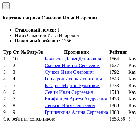
×
Карточка игрока Симонов Илья Игоревич
Стартовый номер:
1
Имя:
Симонов Илья Игоревич
Начальный рейтинг:
1356
Тур
Ст. №
Разр/Зв
Противник
Рейтинг
1
10
Бочарова Дарья Денисовна
1564
Кам
2
2
Сысоев Никита Сергеевич
1637
Кам
3
3
Сучков Иван Олегович
1792
Кам
4
4
Гончаров Игорь Игнатович
1543
Кам
5
5
Базаров Мэргэн Булатович
1733
Кам
6
6
Левин Иван Сергеевич
1518
Кам
7
7
Епифанцев Артем Андреевич
1438
Кам
8
8
Лейман Илья Сергеевич
1369
Кам
9
9
Гришечкина Алина Сергеевна
1388
Кам
Ср. рейтинг соперников:
1553.56
∑