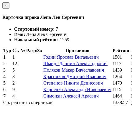
×
Карточка игрока Лепа Лев Сергеевич
Стартовый номер:
7
Имя:
Лепа Лев Сергеевич
Начальный рейтинг:
1259
Тур
Ст. №
Разр/Зв
Противник
Рейтинг
1
1
Годин Ярослав Витальевич
1501
2
12
Шмидт Даниил Александрович
1117
3
5
Поляков Макар Вячеславович
1439
4
8
Красников Дмитрий Иванович
1264
5
2
Степанов Никита Денисович
1470
6
9
Карпенко Александр Николаевич
1115
7
4
Симонян Алексей Араевич
1464
Ср. рейтинг соперников:
1338.57