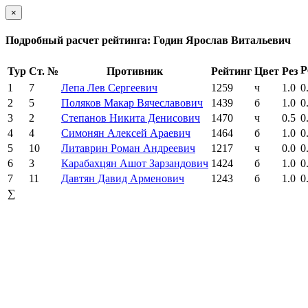
×
Подробный расчет рейтинга: Годин Ярослав Витальевич
Р
Тур
Ст. №
Противник
Рейтинг
Цвет
Рез
1
7
Лепа Лев Сергеевич
1259
ч
1.0
0
2
5
Поляков Макар Вячеславович
1439
б
1.0
0
3
2
Степанов Никита Денисович
1470
ч
0.5
0
4
4
Симонян Алексей Араевич
1464
б
1.0
0
5
10
Литаврин Роман Андреевич
1217
ч
0.0
0
6
3
Карабахцян Ашот Зарзандович
1424
б
1.0
0
7
11
Давтян Давид Арменович
1243
б
1.0
0
∑