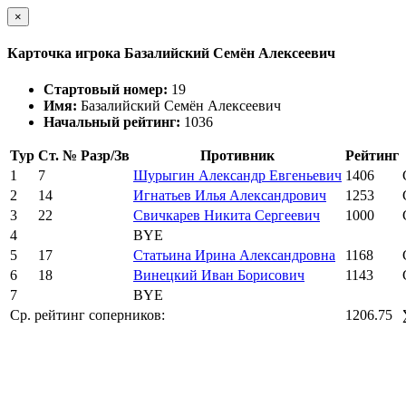
×
Карточка игрока Базалийский Семён Алексеевич
Стартовый номер:
19
Имя:
Базалийский Семён Алексеевич
Начальный рейтинг:
1036
Тур
Ст. №
Разр/Зв
Противник
Рейтинг
1
7
Шурыгин Александр Евгеньевич
1406
2
14
Игнатьев Илья Александрович
1253
3
22
Свичкарев Никита Сергеевич
1000
4
BYE
5
17
Статьина Ирина Александровна
1168
6
18
Винецкий Иван Борисович
1143
7
BYE
Ср. рейтинг соперников:
1206.75