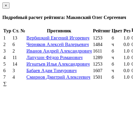
×
Подробный расчет рейтинга: Маковский Олег Сергеевич
Тур
Ст. №
Противник
Рейтинг
Цвет
Рез
1
13
Вербицкий Евгений Игоревич
1253
б
1.0
2
6
Черняков Алексей Валерьевич
1484
ч
0.0
3
2
Иванов Андрей Александрович
1611
б
1.0
4
11
Лапухин Фёдор Романович
1289
ч
1.0
5
14
Игнатьев Илья Александрович
1253
б
1.0
6
3
Бабаев Адам Тимурович
1607
ч
0.0
7
4
Смирнов Дмитрий Алексеевич
1501
б
1.0
∑