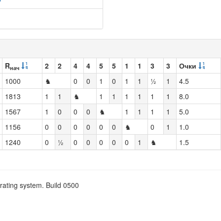
R
2
2
4
4
5
5
1
1
3
3
Очки
нач
1000
♞
0
0
1
0
1
1
½
1
4.5
1813
1
1
♞
1
1
1
1
1
1
8.0
1567
1
0
0
0
♞
1
1
1
1
5.0
1156
0
0
0
0
0
0
♞
0
1
1.0
1240
0
½
0
0
0
0
0
1
♞
1.5
rating system. Build 0500