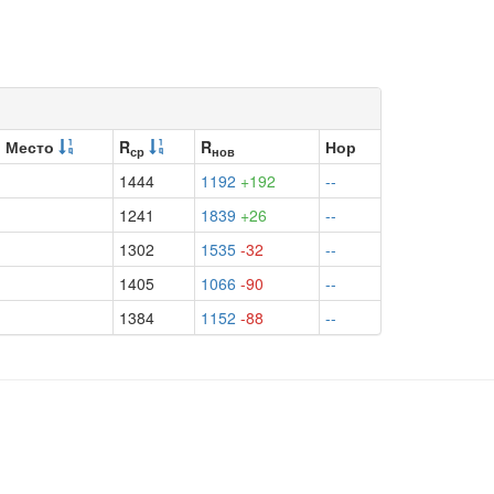
Место
R
R
Нор
ср
нов
1444
1192
+192
--
1241
1839
+26
--
1302
1535
-32
--
1405
1066
-90
--
1384
1152
-88
--