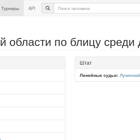
Турниры
API
й области по блицу среди 
Штат
Линейные судьи:
Лучински
ч