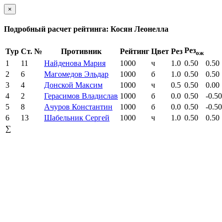
×
Подробный расчет рейтинга: Косян Леонелла
Рез
Тур
Ст. №
Противник
Рейтинг
Цвет
Рез
ож
1
11
Найденова Мария
1000
ч
1.0
0.50
0.50
2
6
Магомедов Эльдар
1000
б
1.0
0.50
0.50
3
4
Донской Максим
1000
ч
0.5
0.50
0.00
4
2
Герасимов Владислав
1000
б
0.0
0.50
-0.50
5
8
Ачуров Константин
1000
б
0.0
0.50
-0.50
6
13
Шабельник Сергей
1000
ч
1.0
0.50
0.50
∑