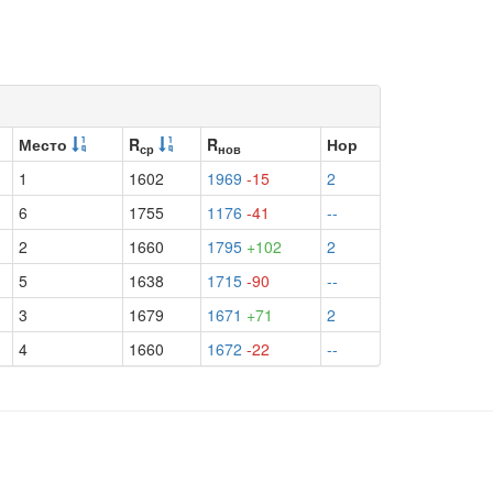
Место
R
R
Нор
ср
нов
1
1602
1969
-15
2
6
1755
1176
-41
--
2
1660
1795
+102
2
5
1638
1715
-90
--
3
1679
1671
+71
2
4
1660
1672
-22
--