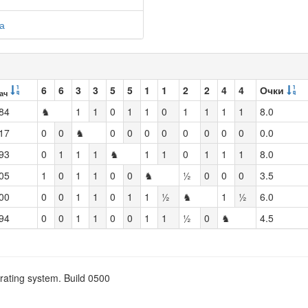
а
6
6
3
3
5
5
1
1
2
2
4
4
Очки
ач
84
♞
1
1
0
1
1
0
1
1
1
1
8.0
17
0
0
♞
0
0
0
0
0
0
0
0
0.0
93
0
1
1
1
♞
1
1
0
1
1
1
8.0
05
1
0
1
1
0
0
♞
½
0
0
0
3.5
00
0
0
1
1
0
1
1
½
♞
1
½
6.0
94
0
0
1
1
0
0
1
1
½
0
♞
4.5
rating system. Build 0500