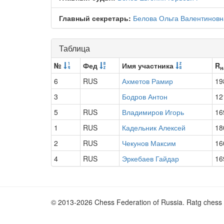
Главный секретарь:
Белова Ольга Валентиновн
Таблица
№
Фед
Имя участника
R
н
6
RUS
Ахметов Рамир
19
3
Бодров Антон
12
5
RUS
Владимиров Игорь
16
1
RUS
Кадельник Алексей
18
2
RUS
Чекунов Максим
16
4
RUS
Эркебаев Гайдар
16
© 2013-2026 Chess Federation of Russia. Ratg chess 