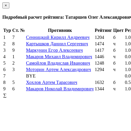
×
Подробный расчет рейтинга: Татаршев Олег Александрови
Тур
Ст. №
Противник
Рейтинг
Цвет
Ре
1
7
Сенницкий Кирилл Андреевич
1204
б
1.0
2
8
Картышков Даниил Сергеевич
1474
ч
1.0
3
9
Маркунин Егор Алексеевич
1417
б
1.0
4
1
Макаров Михаил Владимирович
1446
ч
0.0
5
2
Самойлов Владислав Иванович
1248
б
1.0
6
3
Моторин Артем Александрович
1294
ч
1.0
7
BYE
0.0
8
5
Хохлов Артем Тарасович
1632
б
0.5
9
6
Макаров Николай Владимирович
1344
ч
1.0
∑