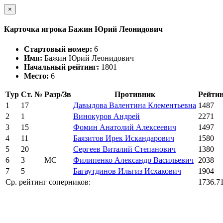
×
Карточка игрока Бажин Юрий Леонидович
Стартовый номер:
6
Имя:
Бажин Юрий Леонидович
Начальный рейтинг:
1801
Место:
6
Тур
Ст. №
Разр/Зв
Противник
Рейти
1
17
Давыдова Валентина Клементьевна
1487
2
1
Винокуров Андрей
2271
3
15
Фомин Анатолий Алексеевич
1497
4
11
Баязитов Ирек Искандарович
1580
5
20
Сергеев Виталий Степанович
1380
6
3
МС
Филипенко Александр Васильевич
2038
7
5
Багаутдинов Ильгиз Исхакович
1904
Ср. рейтинг соперников:
1736.7